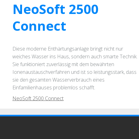
NeoSoft 2500
Connect
Diese moderne Enthärtungsanlage bringt nicht nur
weiches Wasser ins Haus, sondern auch smarte Technik.
Sie funktioniert zuverlässig mit dem bewährten
Ionenaustauschverfahren und ist so leistungsstark, dass
sie den gesamten Wasserverbrauch eines
Einfamilienhauses problemlos schafft.
NeoSoft 2500 Connect