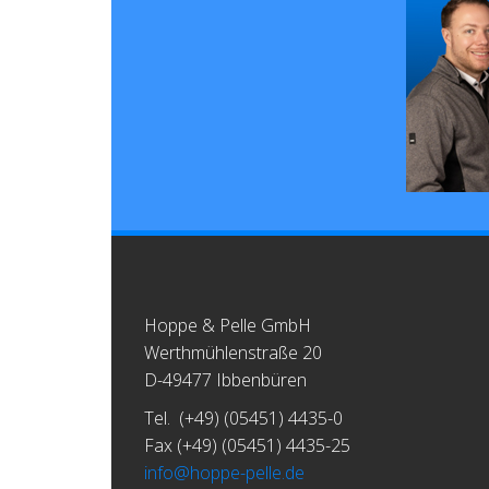
Hoppe & Pelle GmbH
Werthmühlenstraße 20
D-49477 Ibbenbüren
Tel. (+49) (05451) 4435-0
Fax (+49) (05451) 4435-25
info@hoppe-pelle.de