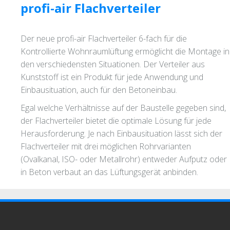
profi-air Flachverteiler
Der neue profi-air Flachverteiler 6-fach für die
Kontrollierte Wohnraumlüftung ermöglicht die Montage in
den verschiedensten Situationen. Der Verteiler aus
Kunststoff ist ein Produkt für jede Anwendung und
Einbausituation, auch für den Betoneinbau.
Egal welche Verhältnisse auf der Baustelle gegeben sind,
der Flachverteiler bietet die optimale Lösung für jede
Herausforderung. Je nach Einbausituation lässt sich der
Flachverteiler mit drei möglichen Rohrvarianten
(Ovalkanal, ISO- oder Metallrohr) entweder Aufputz oder
in Beton verbaut an das Lüftungsgerät anbinden.