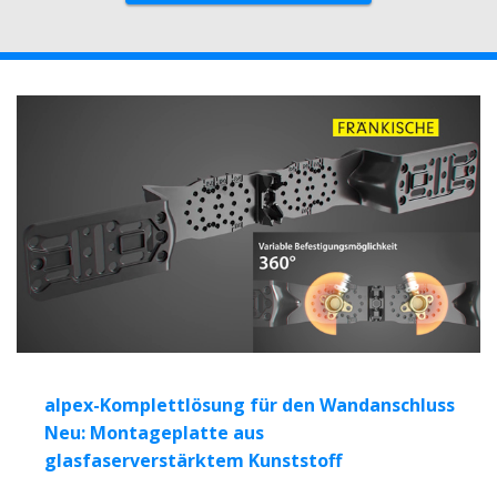
alpex-Komplettlösung für den Wandanschluss
Neu: Montageplatte aus
glasfaserverstärktem Kunststoff