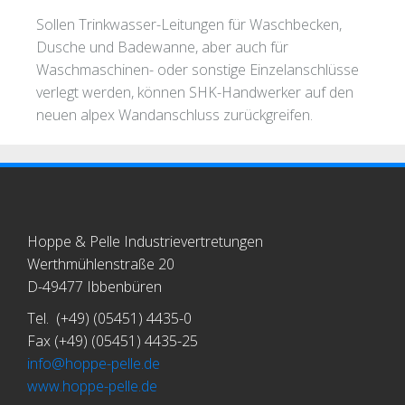
Sollen Trinkwasser-Leitungen für Waschbecken,
Dusche und Badewanne, aber auch für
Waschmaschinen- oder sonstige Einzelanschlüsse
verlegt werden, können SHK-Handwerker auf den
neuen alpex Wandanschluss zurückgreifen.
Hoppe & Pelle Industrievertretungen
Werthmühlenstraße 20
D-49477 Ibbenbüren
Tel. (+49) (05451) 4435-0
Fax (+49) (05451) 4435-25
info@hoppe-pelle.de
www.hoppe-pelle.de